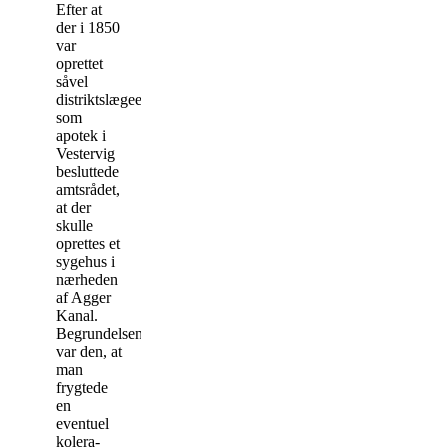
Efter at
der i 1850
var
oprettet
såvel
distriktslægeembede
som
apotek i
Vestervig
besluttede
amtsrådet,
at der
skulle
oprettes et
sygehus i
nærheden
af Agger
Kanal.
Begrundelsen
var den, at
man
frygtede
en
eventuel
kolera-