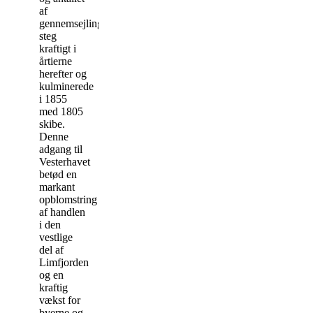
af
gennemsejlinger
steg
kraftigt i
årtierne
herefter og
kulminerede
i 1855
med 1805
skibe.
Denne
adgang til
Vesterhavet
betød en
markant
opblomstring
af handlen
i den
vestlige
del af
Limfjorden
og en
kraftig
vækst for
byerne og