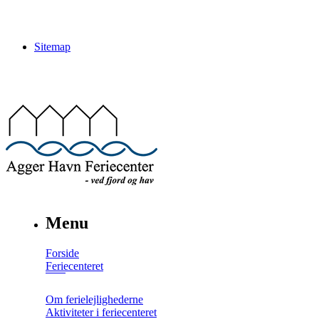
Sitemap
Menu
Forside
Feriecenteret
Om ferielejlighederne
Aktiviteter i feriecenteret