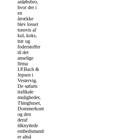
anløbsbro,
hvor der i
en
årrække
blev losset
tonsvis af
kul, koks,
træ og
foderstoffer
til det
anselige
firma
I.P.Bach &
Jepsen i
Vestervig.
De søfarts
trafikale
muligheder,
Thinghuset,
Dommerkontoret
og den
deraf
tilknyttede
embedsmandsstand
er altså