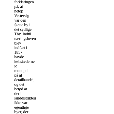
forklaringen
på, at
netop
Vestervig
var den
første by i
det sydlige
Thy. Indtil
næringsloven
blev
indført i
1857,
havde
købstæderne
jo
monopol
på al
detailhandel,
og det
betød at
der i
landdistrikterne
ikke var
egentlige
byer, der