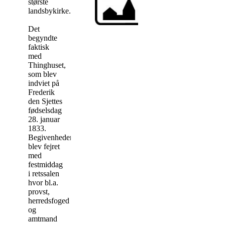
største
landsbykirke.
Det
begyndte
faktisk
med
Thinghuset,
som blev
indviet på
Frederik
den Sjettes
fødselsdag
28. januar
1833.
Begivenheden
blev fejret
med
festmiddag
i retssalen
hvor bl.a.
provst,
herredsfoged
og
amtmand