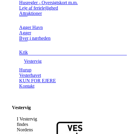
Husregler - Oversigtskort m.m.
Leje af ferielejlighed
Attraktioner
Agger Havn
Agger
Byer i nærheden
Krik
Vestervig
Hurup
Vesterhavet
KUN FOR EJERE
Kontakt
Vestervig
I Vestervig
findes
Nordens