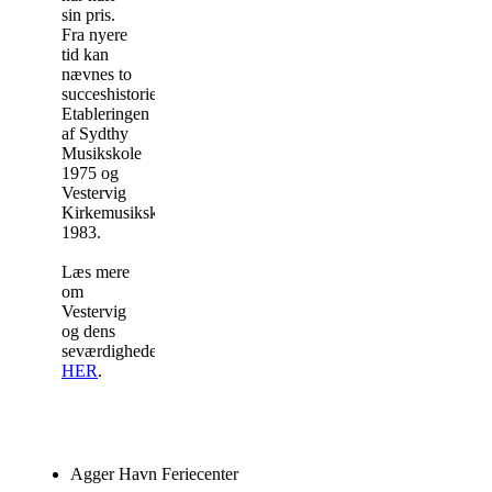
sin pris.
Fra nyere
tid kan
nævnes to
succeshistorier:
Etableringen
af Sydthy
Musikskole
1975 og
Vestervig
Kirkemusikskole
1983.
Læs mere
om
Vestervig
og dens
seværdigheder
HER
.
Agger Havn Feriecenter