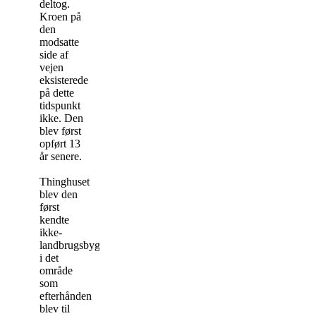
deltog.
Kroen på
den
modsatte
side af
vejen
eksisterede
på dette
tidspunkt
ikke. Den
blev først
opført 13
år senere.
Thinghuset
blev den
først
kendte
ikke-
landbrugsbygning
i det
område
som
efterhånden
blev til