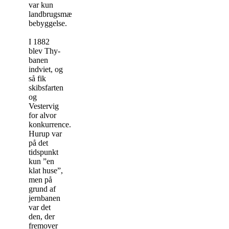
var kun
landbrugsmæssig
bebyggelse.
I 1882
blev Thy-
banen
indviet, og
så fik
skibsfarten
og
Vestervig
for alvor
konkurrence.
Hurup var
på det
tidspunkt
kun ”en
klat huse”,
men på
grund af
jernbanen
var det
den, der
fremover