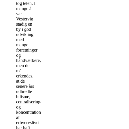
tog teten. I
mange år
var
Vestervig
stadig en
by i god
udvikling
med
mange
forretninger
og
håndværkere,
men det
må
erkendes,
at de
senere års
udbredte
bilisme,
centraliseringer
og
koncentrationer
af
erhvervslivet
har haft