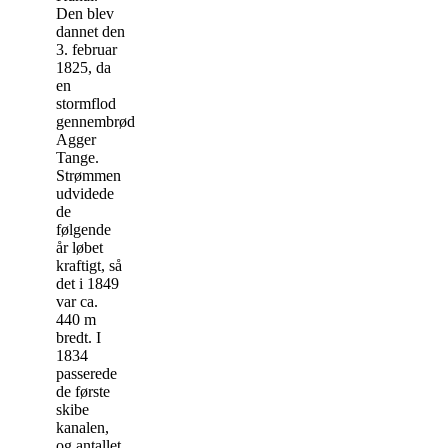
Den blev
dannet den
3. februar
1825, da
en
stormflod
gennembrød
Agger
Tange.
Strømmen
udvidede
de
følgende
år løbet
kraftigt, så
det i 1849
var ca.
440 m
bredt. I
1834
passerede
de første
skibe
kanalen,
og antallet