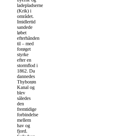
ladepladserne
(Krik) i
området.
Imidlertid
sandede
løbet
efterhånden
til – med
forøget
styrke
efter en
stormflod i
1862. Da
dannedes
Thyborøn
Kanal og
blev
således
den
fremtidige
forbindelse
mellem
hav og
fjord.