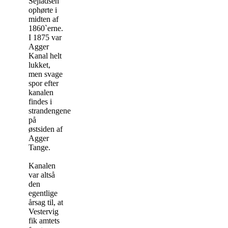
Sejladsen
ophørte i
midten af
1860`erne.
I 1875 var
Agger
Kanal helt
lukket,
men svage
spor efter
kanalen
findes i
strandengene
på
østsiden af
Agger
Tange.
Kanalen
var altså
den
egentlige
årsag til, at
Vestervig
fik amtets