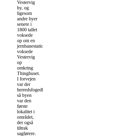
Vestervig
by, og
ligesom
andre byer
senere i
1800 tallet
voksede
op om en
jernbanestation,
voksede
Vestervig
op
omkring
Thinghuset.
I forvejen
var der
herredsfogedkontor,
så byen
var den
første
lokalitet i
området,
der også
tiltrak
sagførere.