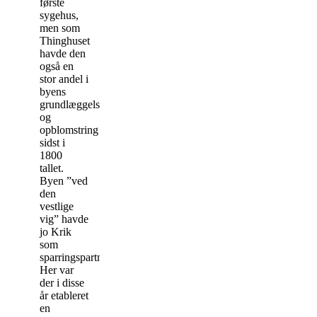
første
sygehus,
men som
Thinghuset
havde den
også en
stor andel i
byens
grundlæggelse
og
opblomstring
sidst i
1800
tallet.
Byen ”ved
den
vestlige
vig” havde
jo Krik
som
sparringspartner.
Her var
der i disse
år etableret
en