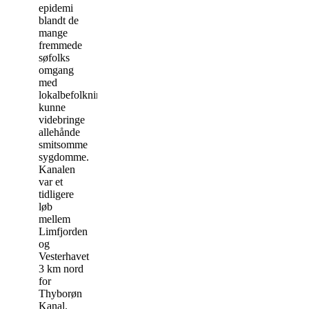
epidemi
blandt de
mange
fremmede
søfolks
omgang
med
lokalbefolkningen
kunne
videbringe
allehånde
smitsomme
sygdomme.
Kanalen
var et
tidligere
løb
mellem
Limfjorden
og
Vesterhavet
3 km nord
for
Thyborøn
Kanal.